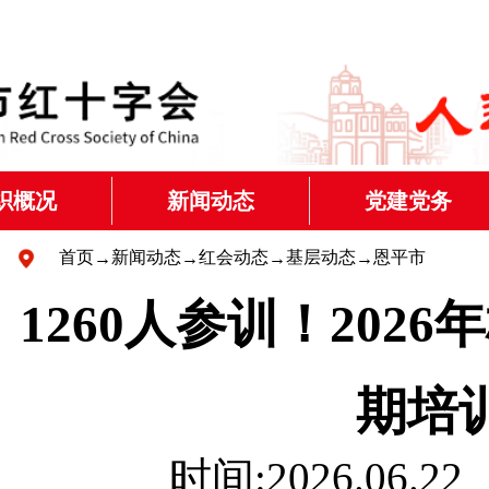
织概况
新闻动态
党建党务
红十字运动
红会动态
党建动态
首页
新闻动态
红会动态
基层动态
恩平市
→
→
→
→
1260人参训！20
红十字会简介
其他新闻
主题教育
理层信息
期培
构设置
时间:2026.06
代表大会