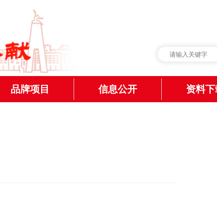
品牌项目
信息公开
资料下
红十字事业发展
公告公示
表格下
爱心传递·让生命续航
募捐资格公开
其他资
一元爱心
捐赠收支公开
图片
博爱送万家
财政预决算公开
视频
博爱家园
审计公开