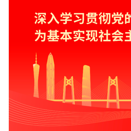
会,监事会
大事记
规政策
部制度
系方式